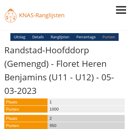
KNAS-Ranglijsten
Login
Uitslag
Details
Ranglijsten
Percentage
Punten
Randstad-Hoofddorp
Ranglijsten
Uitslagen
(gemengd) - Floret Heren
Uitleg en Vragen
Benjamins (U11 - U12) - 05-
03-2023
1
1000
2
950