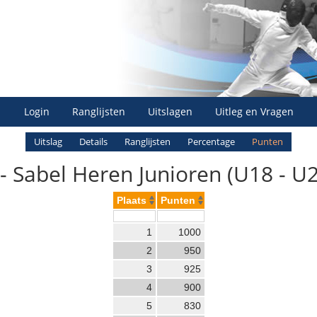
Login
Ranglijsten
Uitslagen
Uitleg en Vragen
Uitslag
Details
Ranglijsten
Percentage
Punten
- Sabel Heren Junioren (U18 - U2
Plaats
Punten
1
1000
2
950
3
925
4
900
5
830