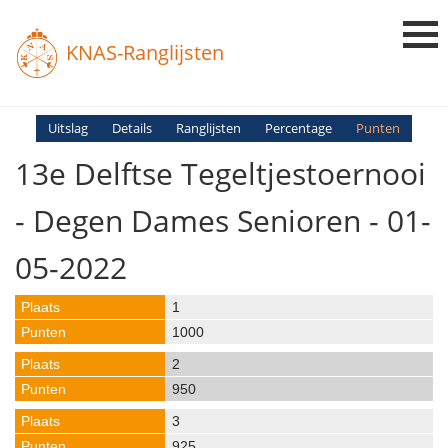
KNAS-Ranglijsten
Login
Uitslag
Details
Ranglijsten
Percentage
Punten
13e Delftse Tegeltjestoernooi
Ranglijsten
Uitslagen
- Degen Dames Senioren - 01-
Uitleg en Vragen
05-2022
1
1000
2
950
3
925