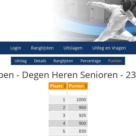
Login
Ranglijsten
Uitslagen
Uitleg en Vragen
Uitslag
Details
Ranglijsten
Percentage
Punten
en - Degen Heren Senioren - 2
Plaats
Punten
1
1000
2
950
3
925
4
900
5
830