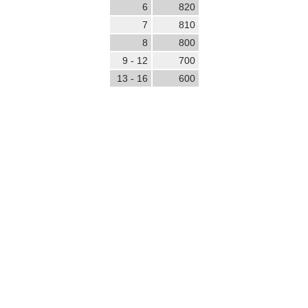
6
820
7
810
8
800
9 - 12
700
13 - 16
600