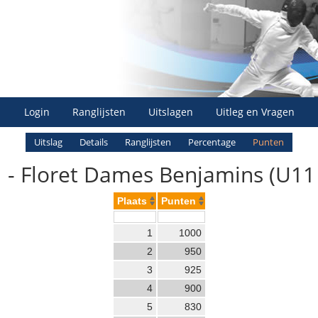
Login
Ranglijsten
Uitslagen
Uitleg en Vragen
Uitslag
Details
Ranglijsten
Percentage
Punten
- Floret Dames Benjamins (U11 
Plaats
Punten
1
1000
2
950
3
925
4
900
5
830