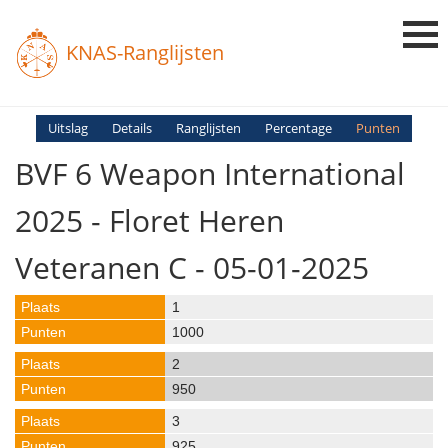
KNAS-Ranglijsten
Login
Uitslag
Details
Ranglijsten
Percentage
Punten
BVF 6 Weapon International
Ranglijsten
Uitslagen
2025 - Floret Heren
Uitleg en Vragen
Veteranen C - 05-01-2025
1
1000
2
950
3
925