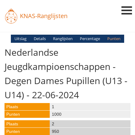
KNAS-Ranglijsten
Login
Uitslag
Details
Ranglijsten
Percentage
Punten
Nederlandse
Ranglijsten
Uitslagen
Jeugdkampioenschappen -
Uitleg en Vragen
Degen Dames Pupillen (U13 -
U14) - 22-06-2024
1
1000
2
950