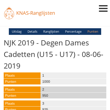
KNAS-Ranglijsten
Login
Uitslag
Details
Ranglijsten
Percentage
Punten
NJK 2019 - Degen Dames
Ranglijsten
Uitslagen
Cadetten (U15 - U17) - 08-06-
Uitleg en Vragen
2019
1
1000
2
950
3
925