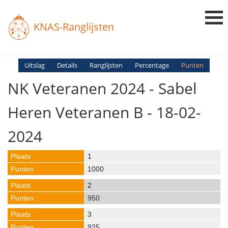
KNAS-Ranglijsten
Login
Uitslag
Details
Ranglijsten
Percentage
Punten
NK Veteranen 2024 - Sabel
Ranglijsten
Uitslagen
Heren Veteranen B - 18-02-
Uitleg en Vragen
2024
1
1000
2
950
3
925