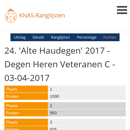
KNAS-Ranglijsten
Login
Uitslag
Details
Ranglijsten
Percentage
Punten
24. 'Alte Haudegen' 2017 -
Ranglijsten
Uitslagen
Degen Heren Veteranen C -
Uitleg en Vragen
03-04-2017
1
1000
2
950
3
925