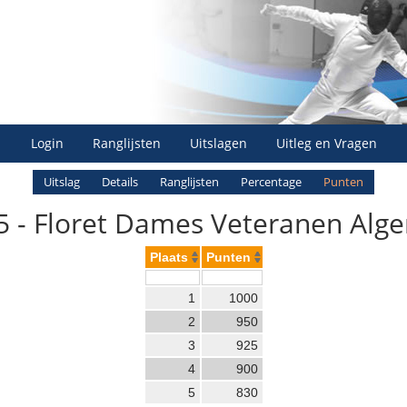
Login
Ranglijsten
Uitslagen
Uitleg en Vragen
Uitslag
Details
Ranglijsten
Percentage
Punten
 - Floret Dames Veteranen Alg
Plaats
Punten
1
1000
2
950
3
925
4
900
5
830