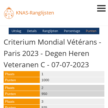
KNAS-Ranglijsten
Login
Uitslag
Details
Ranglijsten
Percentage
Punten
Criterium Mondial Vétérans -
Ranglijsten
Uitslagen
Paris 2023 - Degen Heren
Uitleg en Vragen
Veteranen C - 07-07-2023
1
1000
2
950
3
925