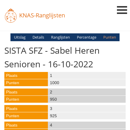
KNAS-Ranglijsten
Login
Uitslag
Details
Ranglijsten
Percentage
Punten
SISTA SFZ - Sabel Heren
Ranglijsten
Uitslagen
Senioren - 16-10-2022
Uitleg en Vragen
1
1000
2
950
3
925
4