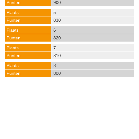
900
5
830
6
820
7
810
8
800