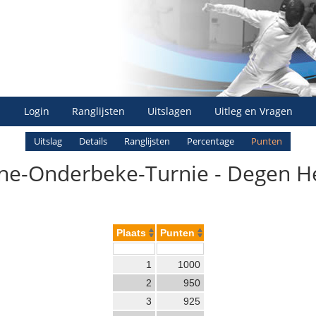
Login
Ranglijsten
Uitslagen
Uitleg en Vragen
Uitslag
Details
Ranglijsten
Percentage
Punten
nne-Onderbeke-Turnie - Degen He
Plaats
Punten
1
1000
2
950
3
925