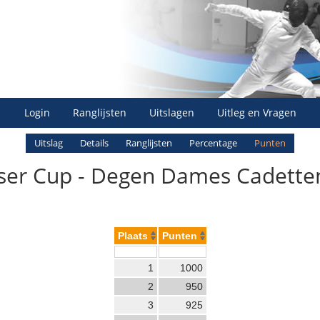
Login
Ranglijsten
Uitslagen
Uitleg en Vragen
Uitslag
Details
Ranglijsten
Percentage
Punten
er Cup - Degen Dames Cadetten 
Plaats
Punten
1
1000
2
950
3
925