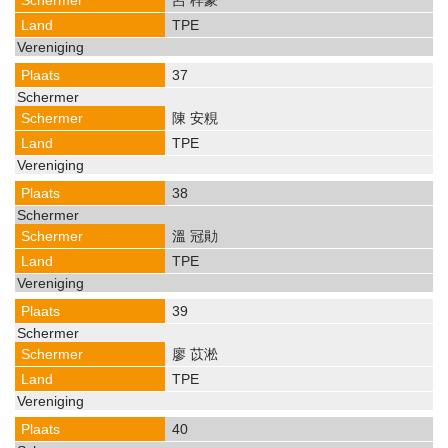
呂 梓豪
TPE
37
陳 安粯
TPE
38
溫 冠勛
TPE
39
廖 苡淞
TPE
40