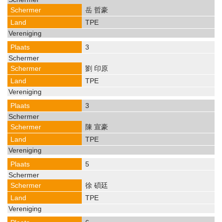
岳 哲豪
TPE
3
劉 印原
TPE
3
陳 宣豪
TPE
5
徐 碩廷
TPE