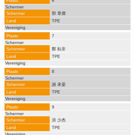
6
郭 章傑
TPE
7
鄭 耘非
TPE
8
謝 承晏
TPE
9
洪 少杰
TPE