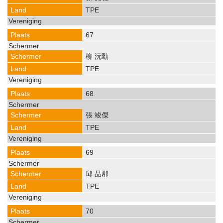
TPE
67
柳 沅勳
TPE
68
張 竣傑
TPE
69
邱 品郡
TPE
70