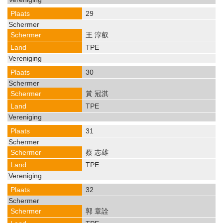
29
王 淳叡
TPE
30
黃 冠淇
TPE
31
蔡 志雄
TPE
32
郭 章詮