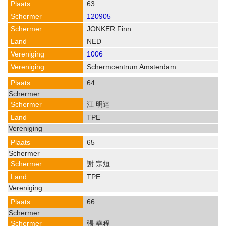
63
120905
JONKER Finn
NED
1006
Schermcentrum Amsterdam
64
江 明達
TPE
65
謝 宗烜
TPE
66
張 堯程