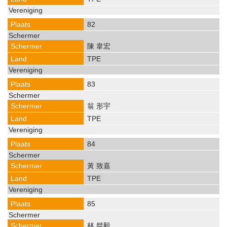
82
陳 韋宏
TPE
83
翁 形宇
TPE
84
黃 致嘉
TPE
85
林 桀毅