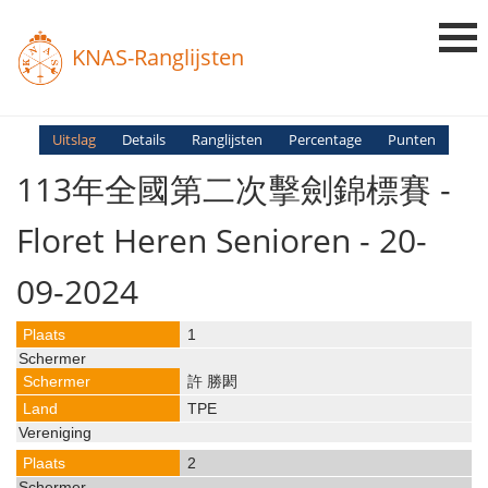
KNAS-Ranglijsten
Login
Uitslag
Details
Ranglijsten
Percentage
Punten
113年全國第二次擊劍錦標賽 -
Ranglijsten
Uitslagen
Floret Heren Senioren - 20-
Uitleg en Vragen
09-2024
1
許 勝閎
TPE
2