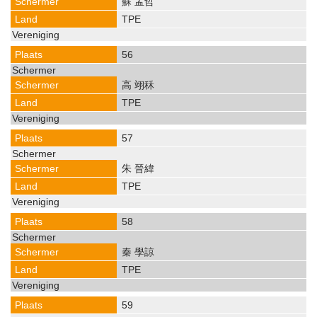
蘇 孟哲
TPE
56
高 翊秝
TPE
57
朱 晉緯
TPE
58
秦 學諒
TPE
59