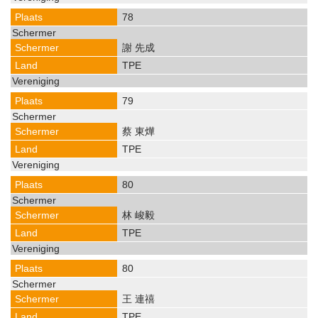
78
謝 先成
TPE
79
蔡 東燁
TPE
80
林 峻毅
TPE
80
王 連禧
TPE