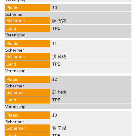
10
陳 宥鈞
TPE
11
洪 毓聰
TPE
12
郭 均祐
TPE
13
黃 子傑
TPE