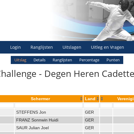
Login
Ranglijsten
Uitslagen
Uitleg en Vragen
Uitslag
Details
Ranglijsten
Percentage
Punten
Challenge - Degen Heren Cadetten
Schermer
Land
Verenig
STEFFENS Jon
GER
FRANZ Sonnwin Huidi
GER
SAUR Julian Joel
GER