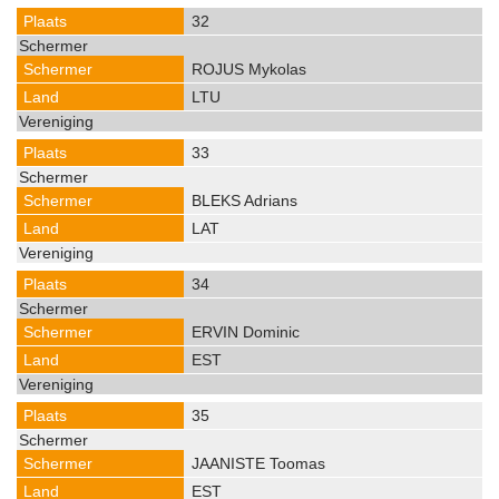
32
ROJUS Mykolas
LTU
33
BLEKS Adrians
LAT
34
ERVIN Dominic
EST
35
JAANISTE Toomas
EST