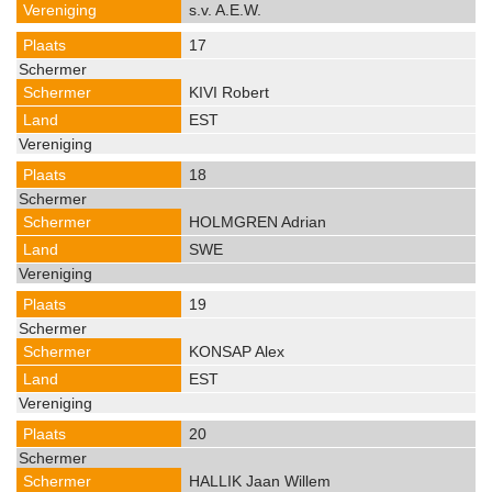
s.v. A.E.W.
17
KIVI Robert
EST
18
HOLMGREN Adrian
SWE
19
KONSAP Alex
EST
20
HALLIK Jaan Willem