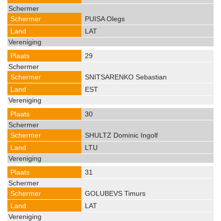
PUISA Olegs
LAT
29
SNITSARENKO Sebastian
EST
30
SHULTZ Dominic Ingolf
LTU
31
GOLUBEVS Timurs
LAT