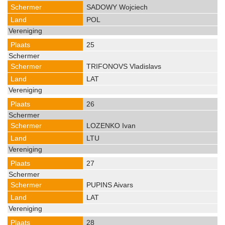
SADOWY Wojciech
POL
25
TRIFONOVS Vladislavs
LAT
26
LOZENKO Ivan
LTU
27
PUPINS Aivars
LAT
28