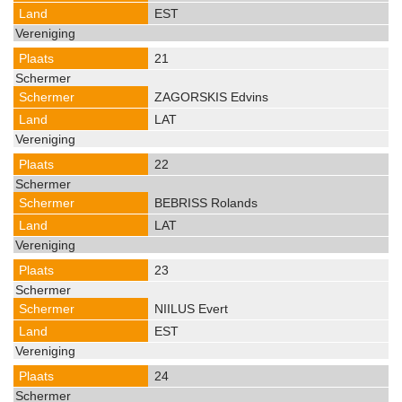
EST
21
ZAGORSKIS Edvins
LAT
22
BEBRISS Rolands
LAT
23
NIILUS Evert
EST
24