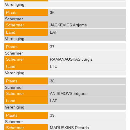
36
JACKEVICS Artjoms
LAT
37
RAMANAUSKAS Jurgis
LTU
38
ANISIMOVS Edgars
LAT
39
MARUSKINS Ricards