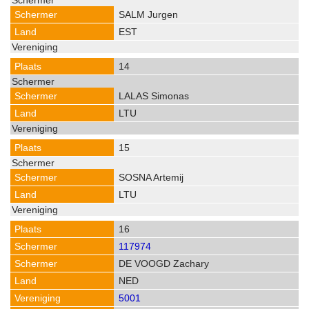
SALM Jurgen
EST
14
LALAS Simonas
LTU
15
SOSNA Artemij
LTU
16
117974
DE VOOGD Zachary
NED
5001