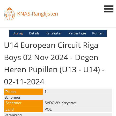
KNAS-Ranglijsten
Login
Uitslag
Details
Ranglijsten
Percentage
Punten
U14 European Circuit Riga
Ranglijsten
Uitslagen
Boys 02 Nov 2024 - Degen
Uitleg en Vragen
Heren Pupillen (U13 - U14) -
02-11-2024
1
SADOWY Krzysztof
POL