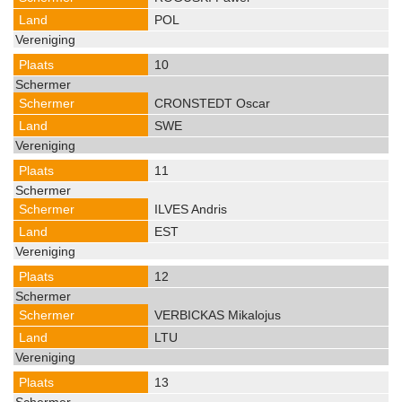
POL
10
CRONSTEDT Oscar
SWE
11
ILVES Andris
EST
12
VERBICKAS Mikalojus
LTU
13