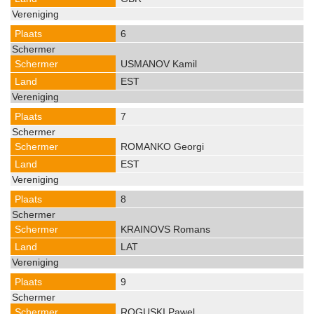
6
USMANOV Kamil
EST
7
ROMANKO Georgi
EST
8
KRAINOVS Romans
LAT
9
ROGUSKI Pawel