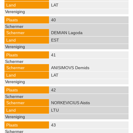
LAT
40
DEMIAN Lagoda
EST
41
ANISIMOVS Demids
LAT
42
NORKEVICIUS Aistis
LTU
43