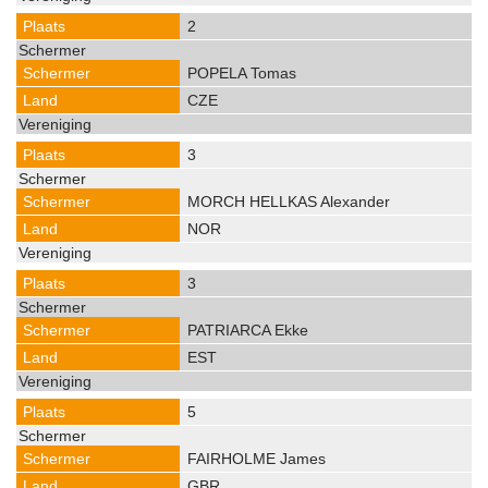
2
POPELA Tomas
CZE
3
MORCH HELLKAS Alexander
NOR
3
PATRIARCA Ekke
EST
5
FAIRHOLME James
GBR