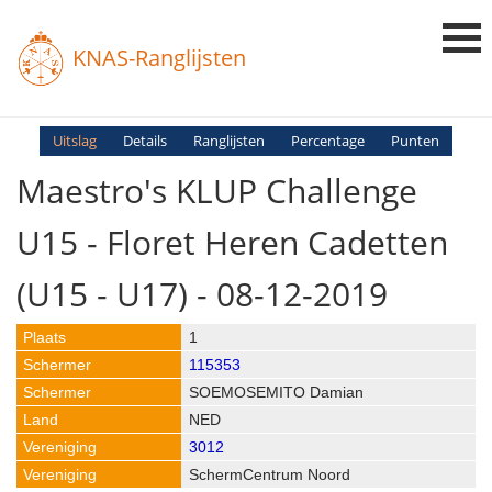
KNAS-Ranglijsten
Login
Uitslag
Details
Ranglijsten
Percentage
Punten
Maestro's KLUP Challenge
Ranglijsten
Uitslagen
U15 - Floret Heren Cadetten
Uitleg en Vragen
(U15 - U17) - 08-12-2019
1
115353
SOEMOSEMITO Damian
NED
3012
SchermCentrum Noord