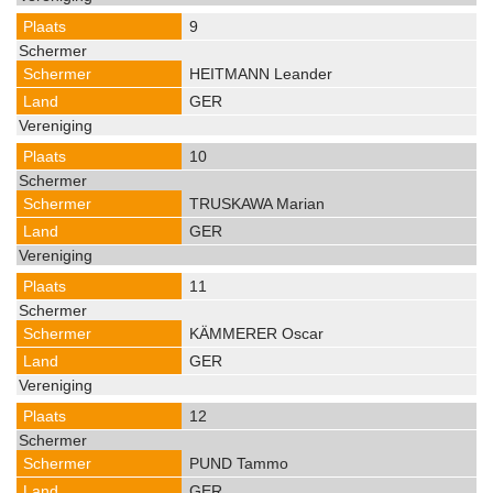
9
HEITMANN Leander
GER
10
TRUSKAWA Marian
GER
11
KÄMMERER Oscar
GER
12
PUND Tammo
GER