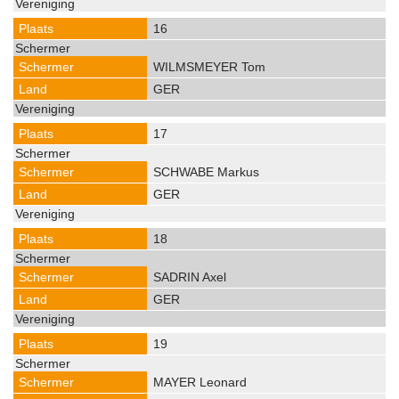
16
WILMSMEYER Tom
GER
17
SCHWABE Markus
GER
18
SADRIN Axel
GER
19
MAYER Leonard