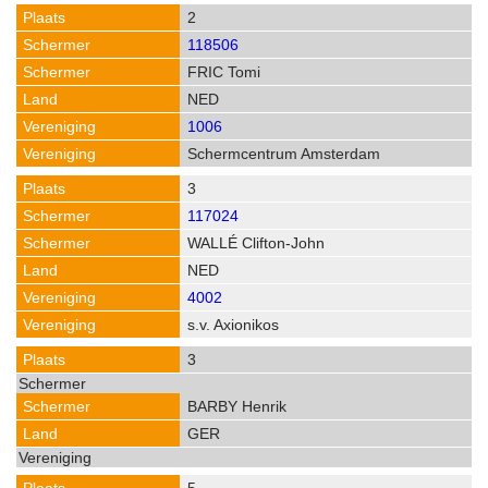
2
118506
FRIC Tomi
NED
1006
Schermcentrum Amsterdam
3
117024
WALLÉ Clifton-John
NED
4002
s.v. Axionikos
3
BARBY Henrik
GER