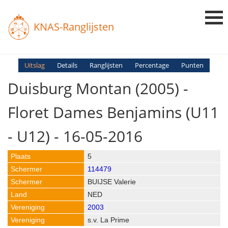
KNAS-Ranglijsten
Login
Uitslag
Details
Ranglijsten
Percentage
Punten
Duisburg Montan (2005) -
Ranglijsten
Uitslagen
Floret Dames Benjamins (U11
Uitleg en Vragen
- U12) - 16-05-2016
5
114479
BUIJSE Valerie
NED
2003
s.v. La Prime