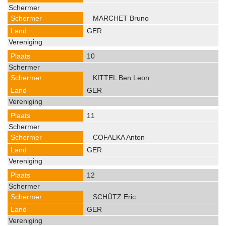
MARCHET Bruno
GER
10
KITTEL Ben Leon
GER
11
COFALKA Anton
GER
12
SCHÜTZ Eric
GER