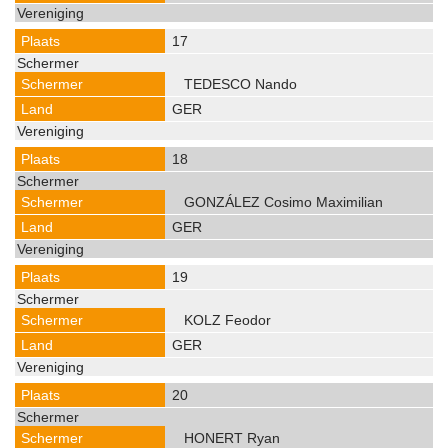
17
TEDESCO Nando
GER
18
GONZÁLEZ Cosimo Maximilian
GER
19
KOLZ Feodor
GER
20
HONERT Ryan