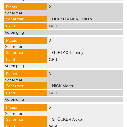
2
HOFSOMMER Tristan
GER
3
GERLACH Lenny
GER
3
NICK Moritz
GER
5
STÖCKER Alexej
GER