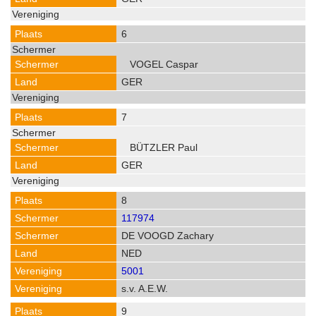
6
VOGEL Caspar
GER
7
BÜTZLER Paul
GER
8
117974
DE VOOGD Zachary
NED
5001
s.v. A.E.W.
9