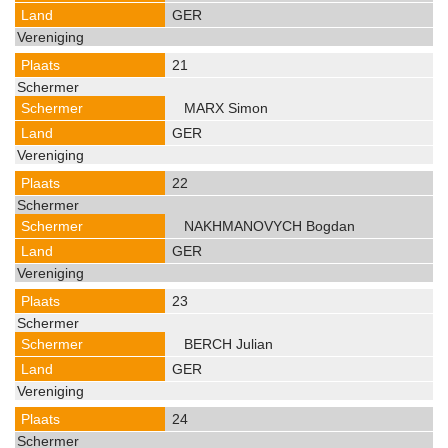
GER
21
MARX Simon
GER
22
NAKHMANOVYCH Bogdan
GER
23
BERCH Julian
GER
24