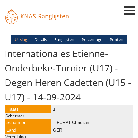
KNAS-Ranglijsten
Login
Uitslag
Details
Ranglijsten
Percentage
Punten
Internationales Etienne-
Ranglijsten
Uitslagen
Onderbeke-Turnier (U17) -
Uitleg en Vragen
Degen Heren Cadetten (U15 -
U17) - 14-09-2024
1
PURAT Christian
GER