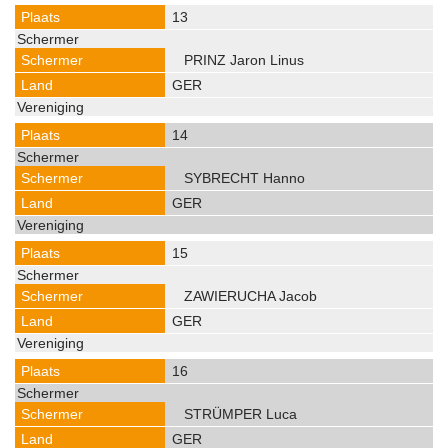
13
PRINZ Jaron Linus
GER
14
SYBRECHT Hanno
GER
15
ZAWIERUCHA Jacob
GER
16
STRÜMPER Luca
GER