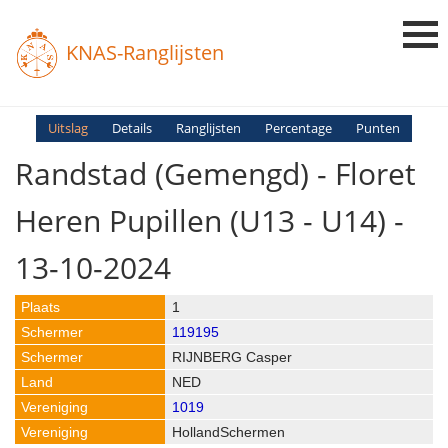
KNAS-Ranglijsten
Login
Uitslag
Details
Ranglijsten
Percentage
Punten
Randstad (gemengd) - Floret
Ranglijsten
Uitslagen
Heren Pupillen (U13 - U14) -
Uitleg en Vragen
13-10-2024
1
119195
RIJNBERG Casper
NED
1019
HollandSchermen