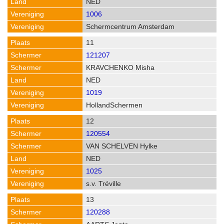
NED
1006
Schermcentrum Amsterdam
11
121207
KRAVCHENKO Misha
NED
1019
HollandSchermen
12
120554
VAN SCHELVEN Hylke
NED
1025
s.v. Tréville
13
120288