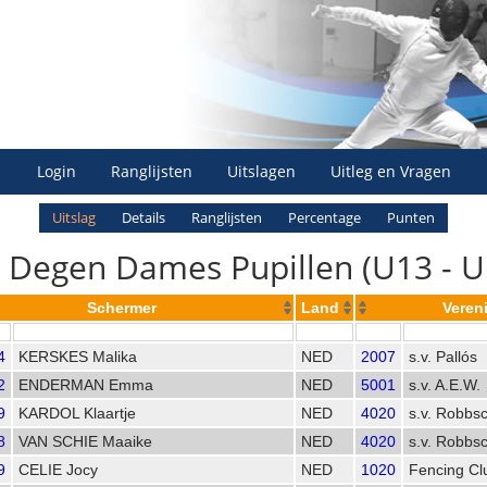
Login
Ranglijsten
Uitslagen
Uitleg en Vragen
Uitslag
Details
Ranglijsten
Percentage
Punten
 Degen Dames Pupillen (U13 - U
Schermer
Land
Veren
4
KERSKES Malika
NED
2007
s.v. Pallós
2
ENDERMAN Emma
NED
5001
s.v. A.E.W.
9
KARDOL Klaartje
NED
4020
s.v. Robbs
8
VAN SCHIE Maaike
NED
4020
s.v. Robbs
9
CELIE Jocy
NED
1020
Fencing Cl