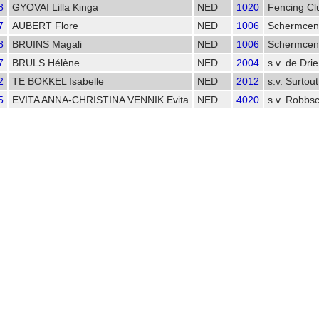
8
GYOVAI Lilla Kinga
NED
1020
Fencing Cl
7
AUBERT Flore
NED
1006
Schermcen
8
BRUINS Magali
NED
1006
Schermcen
7
BRULS Hélène
NED
2004
s.v. de Dri
2
TE BOKKEL Isabelle
NED
2012
s.v. Surtout
5
EVITA ANNA-CHRISTINA VENNIK Evita
NED
4020
s.v. Robbs