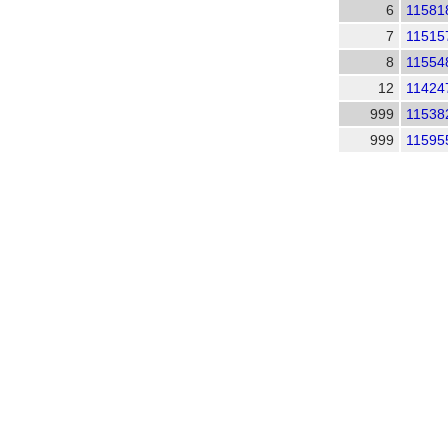
6
11581
7
11515
8
11554
12
11424
999
11538
999
11595