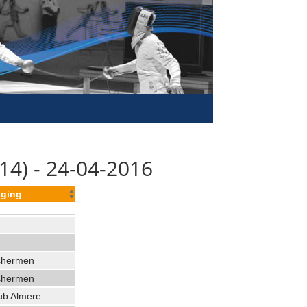
14) - 24-04-2016
iging
chermen
chermen
ub Almere