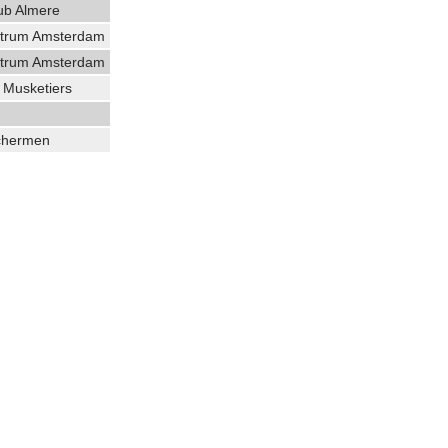
ub Almere
trum Amsterdam
trum Amsterdam
e Musketiers
chermen