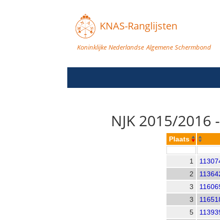
KNAS-Ranglijsten
Koninklijke Nederlandse Algemene Schermbond
NJK 2015/2016 -
Plaats
1
11307
2
11364
3
11606
3
11651
5
11393