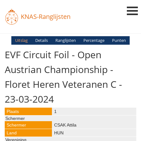
KNAS-Ranglijsten
Login
Uitslag
Details
Ranglijsten
Percentage
Punten
EVF Circuit Foil - Open
Ranglijsten
Uitslagen
Austrian Championship -
Uitleg en Vragen
Floret Heren Veteranen C -
23-03-2024
1
CSAK Attila
HUN