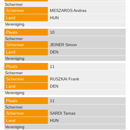
MESZAROS Andras
HUN
10
JEINER Simon
DEN
11
RUSZKAI Frank
DEN
11
SARDI Tamas
HUN