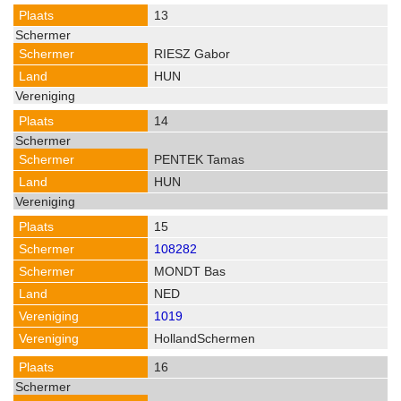
13
RIESZ Gabor
HUN
14
PENTEK Tamas
HUN
15
108282
MONDT Bas
NED
1019
HollandSchermen
16