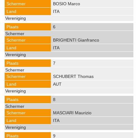
BOSIO Marco
ITA
6
BRIGHENTI Gianfranco
ITA
7
SCHUBERT Thomas
AUT
8
MASCIARI Maurizio
ITA
9