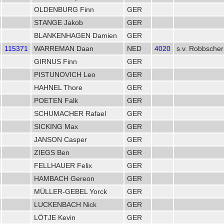
OLDENBURG Finn
GER
STANGE Jakob
GER
BLANKENHAGEN Damien
GER
115371
WARREMAN Daan
NED
4020
s.v. Robbsche
GIRNUS Finn
GER
PISTUNOVICH Leo
GER
HAHNEL Thore
GER
POETEN Falk
GER
SCHUMACHER Rafael
GER
SICKING Max
GER
JANSON Casper
GER
ZIEGS Ben
GER
FELLHAUER Felix
GER
HAMBACH Gereon
GER
MÜLLER-GEBEL Yorck
GER
LUCKENBACH Nick
GER
LÖTJE Kevin
GER