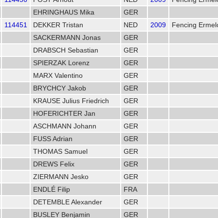
EHRINGHAUS Mika
GER
114451
DEKKER Tristan
NED
2009
Fencing Ermel
SACKERMANN Jonas
GER
DRABSCH Sebastian
GER
SPIERZAK Lorenz
GER
MARX Valentino
GER
BRYCHCY Jakob
GER
KRAUSE Julius Friedrich
GER
HOFERICHTER Jan
GER
ASCHMANN Johann
GER
FUSS Adrian
GER
THOMAS Samuel
GER
DREWS Felix
GER
ZIERMANN Jesko
GER
ENDLÉ Filip
FRA
DETEMBLE Alexander
GER
BUSLEY Benjamin
GER