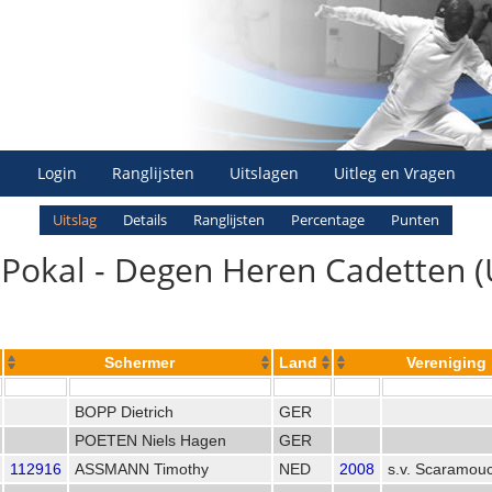
Login
Ranglijsten
Uitslagen
Uitleg en Vragen
Uitslag
Details
Ranglijsten
Percentage
Punten
okal - Degen Heren Cadetten (U
Schermer
Land
Vereniging
BOPP Dietrich
GER
POETEN Niels Hagen
GER
112916
ASSMANN Timothy
NED
2008
s.v. Scaramou