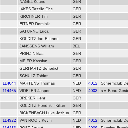
NAGEL Keanu
GER
IXKES Tassilo Che
GER
KIRCHNER Tim
GER
EITNER Dominik
GER
SATURNO Luca
GER
KOLDITZ Ian-Etienne
GER
JANSSENS William
BEL
PRINZ Niklas
GER
MEIER Kassian
GER
GERHARTZ Benedict
GER
SCHULZ Tobias
GER
114044
MARTENS Thomas
NED
4012
Schermclub D
114465
VIDELER Jasper
NED
4003
s.v. Beau Gest
BREKER Henri
GER
KOLDITZ Hendrik - Kilian
GER
BICKENBACH Luke Joshua
GER
114922
VAN ROOIJ Kevin
NED
4012
Schermclub D
114456
POST Arnout
NED
2009
Fencing Ermel