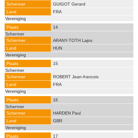
GUIGOT Gerard
FRA
14
ARANY-TOTH Lajos
HUN
15
ROBERT Jean-francois
FRA
16
HARDEN Paul
GBR
17