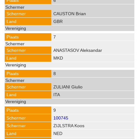
6
CAUSTON Brian
GBR
7
ANASTASOV Aleksandar
MKD
8
ZULIANI Giulio
ITA
9
100745
ZIJLSTRA Koos
NED