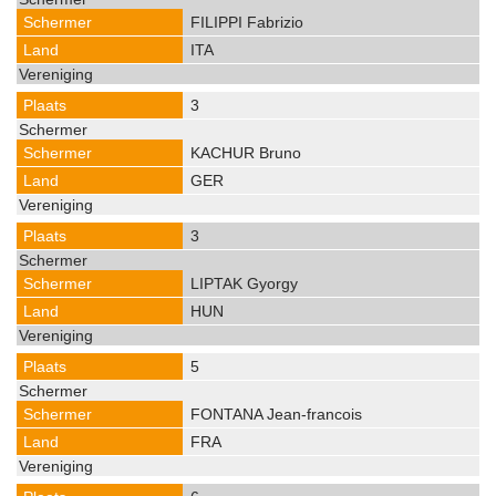
FILIPPI Fabrizio
ITA
3
KACHUR Bruno
GER
3
LIPTAK Gyorgy
HUN
5
FONTANA Jean-francois
FRA