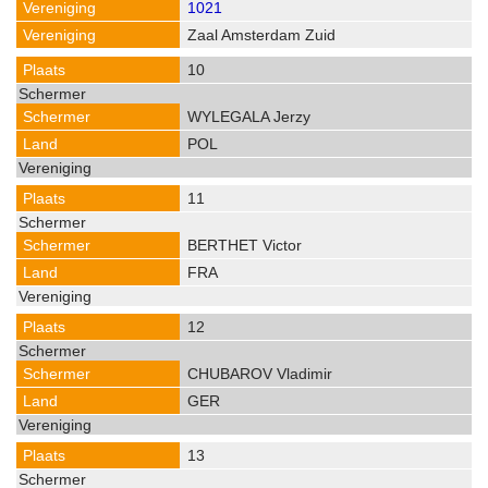
1021
Zaal Amsterdam Zuid
10
WYLEGALA Jerzy
POL
11
BERTHET Victor
FRA
12
CHUBAROV Vladimir
GER
13