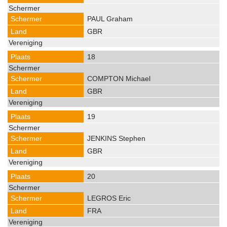
PAUL Graham
GBR
18
COMPTON Michael
GBR
19
JENKINS Stephen
GBR
20
LEGROS Eric
FRA