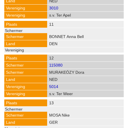
NED
3010
s.v. Ter Apel
11
BONNET Anna Bell
DEN
12
115080
MURAKEÖZY Dora
NED
5014
s.v. Ter Weer
13
MOSA Nike
GER