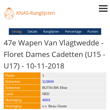
KNAS-Ranglijsten
Login
Uitslag
Details
Ranglijsten
Percentage
Punten
47e Wapen Van Vlagtwedde -
Ranglijsten
Uitslagen
Floret Dames Cadetten (U15 -
Uitleg en Vragen
U17) - 10-11-2018
1
113849
BUTIN BIK Elise
NED
4003
s.v. Beau Geste