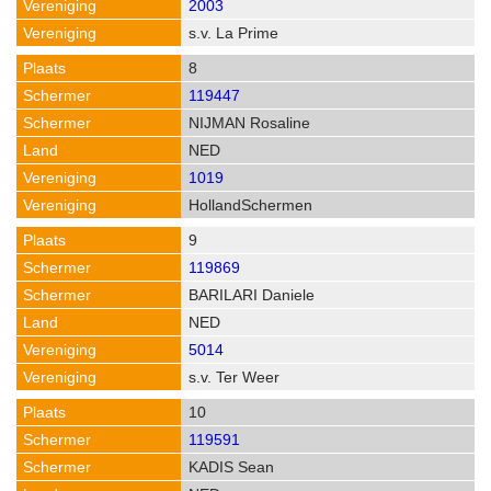
2003
s.v. La Prime
8
119447
NIJMAN Rosaline
NED
1019
HollandSchermen
9
119869
BARILARI Daniele
NED
5014
s.v. Ter Weer
10
119591
KADIS Sean