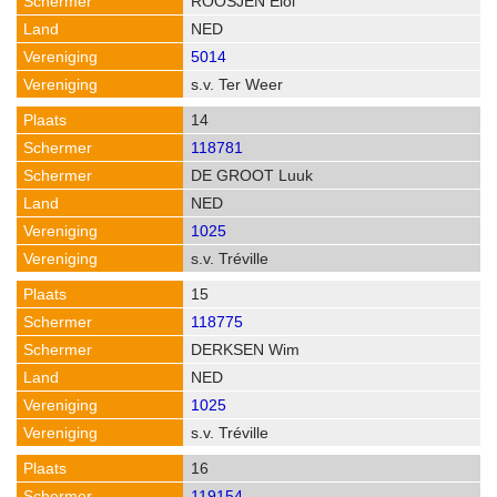
ROOSJEN Eloi
NED
5014
s.v. Ter Weer
14
118781
DE GROOT Luuk
NED
1025
s.v. Tréville
15
118775
DERKSEN Wim
NED
1025
s.v. Tréville
16
119154