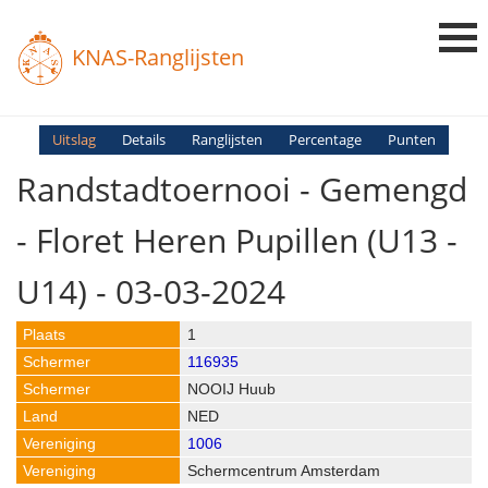
KNAS-Ranglijsten
Login
Uitslag
Details
Ranglijsten
Percentage
Punten
Randstadtoernooi - Gemengd
Ranglijsten
Uitslagen
- Floret Heren Pupillen (U13 -
Uitleg en Vragen
U14) - 03-03-2024
1
116935
NOOIJ Huub
NED
1006
Schermcentrum Amsterdam