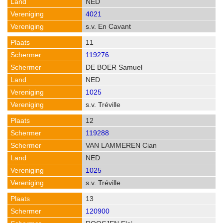
NED
4021
s.v. En Cavant
11
119276
DE BOER Samuel
NED
1025
s.v. Tréville
12
119288
VAN LAMMEREN Cian
NED
1025
s.v. Tréville
13
120900