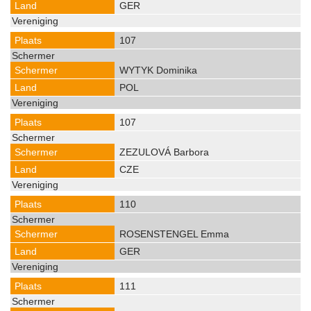
GER
107
WYTYK Dominika
POL
107
ZEZULOVÁ Barbora
CZE
110
ROSENSTENGEL Emma
GER
111