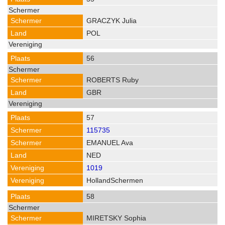
GRACZYK Julia
POL
56
ROBERTS Ruby
GBR
57
115735
EMANUEL Ava
NED
1019
HollandSchermen
58
MIRETSKY Sophia