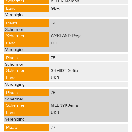
ALLEN Morgan
GBR
74
WYKLAND Róşa
POL
75
SHMIDT Sofiia
UKR
76
MELNYK Anna
UKR
77