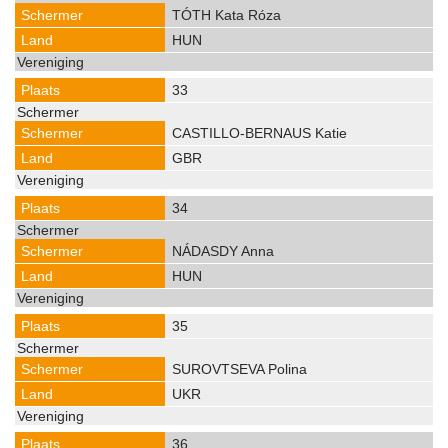
TÓTH Kata Róza
HUN
33
CASTILLO-BERNAUS Katie
GBR
34
NÁDASDY Anna
HUN
35
SUROVTSEVA Polina
UKR
36