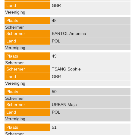
GBR
48
BARTOL Antonina
POL
49
TSANG Sophie
GBR
50
URBAN Maja
POL
51