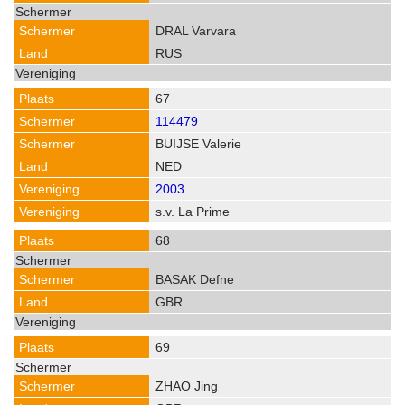
DRAL Varvara
RUS
67
114479
BUIJSE Valerie
NED
2003
s.v. La Prime
68
BASAK Defne
GBR
69
ZHAO Jing