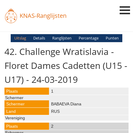
KNAS-Ranglijsten
Login
Uitslag
Details
Ranglijsten
Percentage
Punten
42. Challenge Wratislavia -
Ranglijsten
Uitslagen
Floret Dames Cadetten (U15 -
Uitleg en Vragen
U17) - 24-03-2019
1
BABAEVA Diana
RUS
2