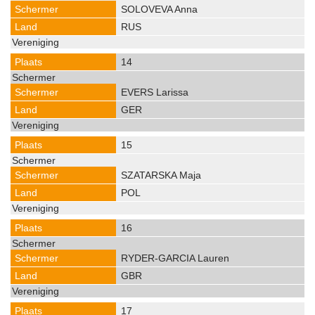
SOLOVEVA Anna
RUS
14
EVERS Larissa
GER
15
SZATARSKA Maja
POL
16
RYDER-GARCIA Lauren
GBR
17