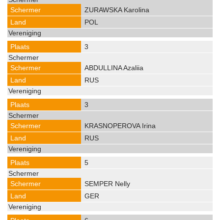
ZURAWSKA Karolina
POL
3
ABDULLINA Azaliia
RUS
3
KRASNOPEROVA Irina
RUS
5
SEMPER Nelly
GER