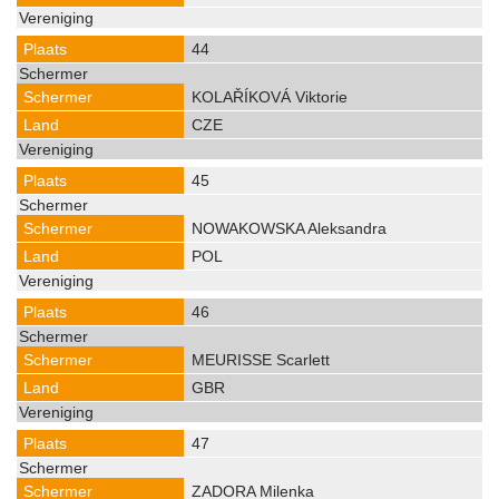
44
KOLAŘÍKOVÁ Viktorie
CZE
45
NOWAKOWSKA Aleksandra
POL
46
MEURISSE Scarlett
GBR
47
ZADORA Milenka