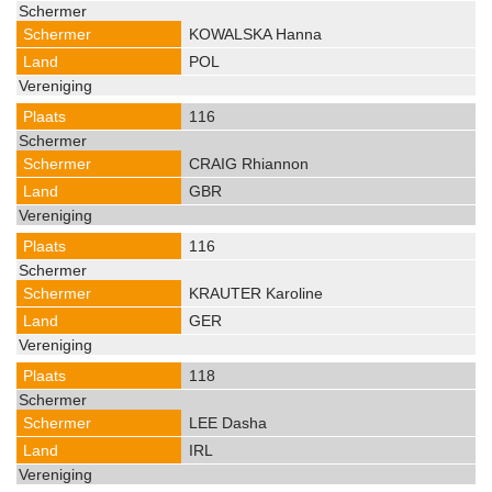
KOWALSKA Hanna
POL
116
CRAIG Rhiannon
GBR
116
KRAUTER Karoline
GER
118
LEE Dasha
IRL