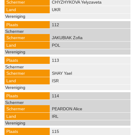
CHYZHYKOVA Yelyzaveta
UKR
112
JAKUBIAK Zofia
POL
113
SHAY Yael
ISR
114
PEARDON Alice
IRL
115