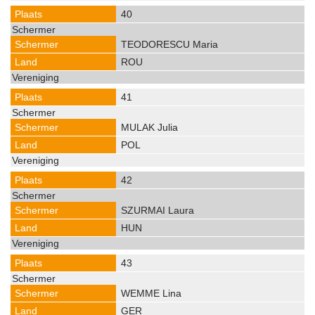
40
TEODORESCU Maria
ROU
41
MULAK Julia
POL
42
SZURMAI Laura
HUN
43
WEMME Lina
GER