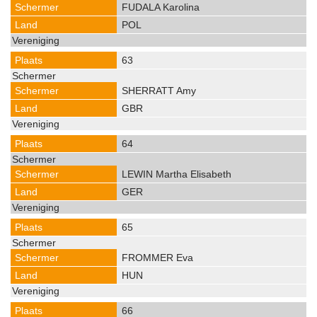
FUDALA Karolina
POL
63
SHERRATT Amy
GBR
64
LEWIN Martha Elisabeth
GER
65
FROMMER Eva
HUN
66