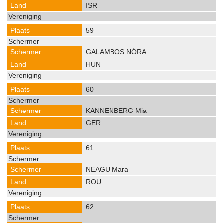
ISR
59
GALAMBOS NÓRA
HUN
60
KANNENBERG Mia
GER
61
NEAGU Mara
ROU
62