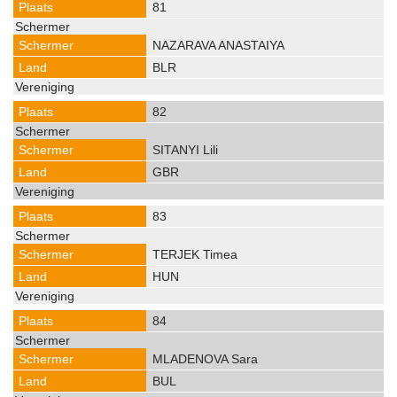
81
NAZARAVA ANASTAIYA
BLR
82
SITANYI Lili
GBR
83
TERJEK Timea
HUN
84
MLADENOVA Sara
BUL