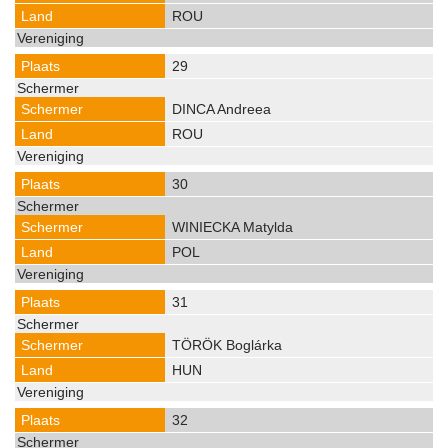
ROU
29
DINCA Andreea
ROU
30
WINIECKA Matylda
POL
31
TÖRÖK Boglárka
HUN
32