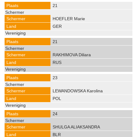
21
HOEFLER Marie
GER
21
RAKHIMOVA Diliara
RUS
23
LEWANDOWSKA Karolina
POL
24
SHULGA ALIAKSANDRA
BLR