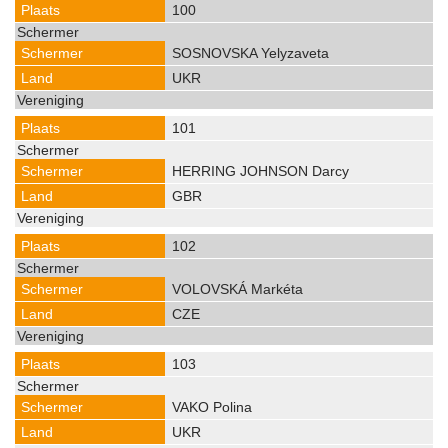
100
SOSNOVSKA Yelyzaveta
UKR
101
HERRING JOHNSON Darcy
GBR
102
VOLOVSKÁ Markéta
CZE
103
VAKO Polina
UKR