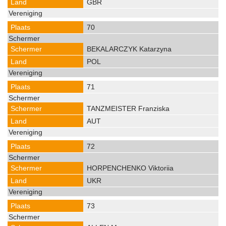
GBR
70
BEKALARCZYK Katarzyna
POL
71
TANZMEISTER Franziska
AUT
72
HORPENCHENKO Viktoriia
UKR
73