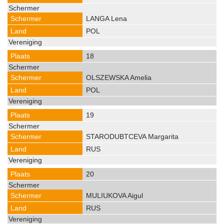
LANGA Lena
POL
18
OLSZEWSKA Amelia
POL
19
STARODUBTCEVA Margarita
RUS
20
MULIUKOVA Aigul
RUS