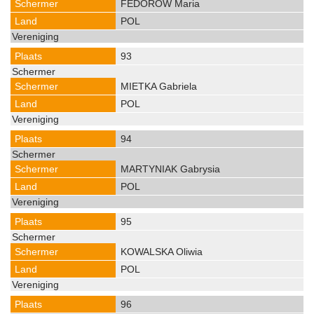
FEDORÓW Maria
POL
93
MIETKA Gabriela
POL
94
MARTYNIAK Gabrysia
POL
95
KOWALSKA Oliwia
POL
96