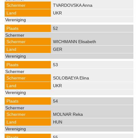
TVARDOVSKA Anna
UKR
52
WICHMANN Elisabeth
GER
53
SOLOBAEYA Elina
UKR
54
MOLNAR Reka
HUN
55