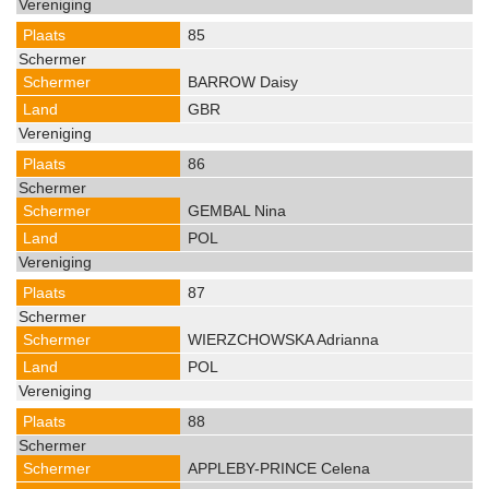
85
BARROW Daisy
GBR
86
GEMBAL Nina
POL
87
WIERZCHOWSKA Adrianna
POL
88
APPLEBY-PRINCE Celena