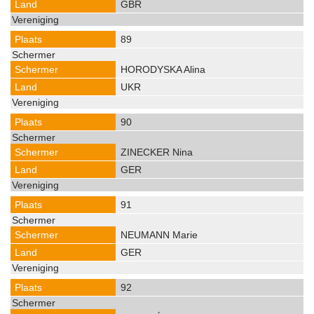
GBR
89
HORODYSKA Alina
UKR
90
ZINECKER Nina
GER
91
NEUMANN Marie
GER
92