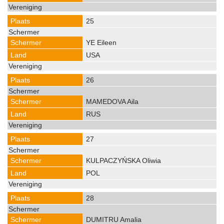
25
YE Eileen
USA
26
MAMEDOVA Aila
RUS
27
KULPACZYŃSKA Oliwia
POL
28
DUMITRU Amalia