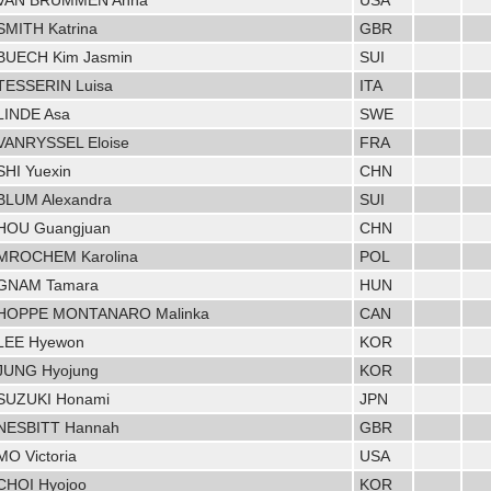
VAN BRUMMEN Anna
USA
SMITH Katrina
GBR
BUECH Kim Jasmin
SUI
TESSERIN Luisa
ITA
LINDE Asa
SWE
VANRYSSEL Eloise
FRA
SHI Yuexin
CHN
BLUM Alexandra
SUI
HOU Guangjuan
CHN
MROCHEM Karolina
POL
GNAM Tamara
HUN
HOPPE MONTANARO Malinka
CAN
LEE Hyewon
KOR
JUNG Hyojung
KOR
SUZUKI Honami
JPN
NESBITT Hannah
GBR
MO Victoria
USA
CHOI Hyojoo
KOR