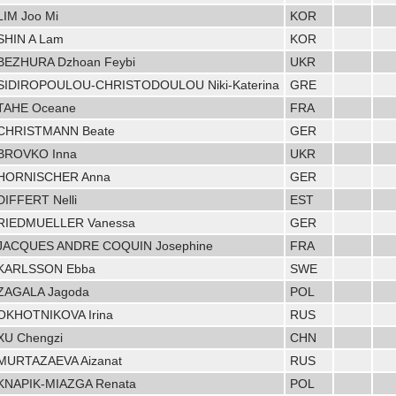
LIM Joo Mi
KOR
SHIN A Lam
KOR
BEZHURA Dzhoan Feybi
UKR
SIDIROPOULOU-CHRISTODOULOU Niki-Katerina
GRE
TAHE Oceane
FRA
CHRISTMANN Beate
GER
BROVKO Inna
UKR
HORNISCHER Anna
GER
DIFFERT Nelli
EST
RIEDMUELLER Vanessa
GER
JACQUES ANDRE COQUIN Josephine
FRA
KARLSSON Ebba
SWE
ZAGALA Jagoda
POL
OKHOTNIKOVA Irina
RUS
XU Chengzi
CHN
MURTAZAEVA Aizanat
RUS
KNAPIK-MIAZGA Renata
POL