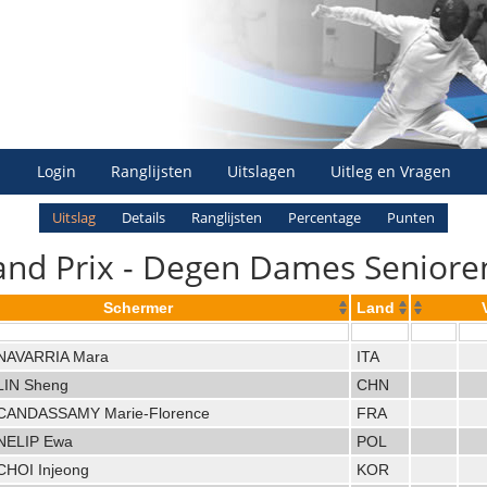
Login
Ranglijsten
Uitslagen
Uitleg en Vragen
Uitslag
Details
Ranglijsten
Percentage
Punten
d Prix - Degen Dames Senioren
Schermer
Land
NAVARRIA Mara
ITA
LIN Sheng
CHN
CANDASSAMY Marie-Florence
FRA
NELIP Ewa
POL
CHOI Injeong
KOR