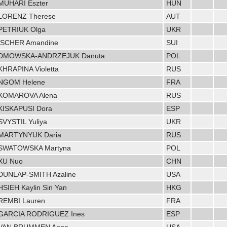
MUHARI Eszter
HUN
LORENZ Therese
AUT
PETRIUK Olga
UKR
ISCHER Amandine
SUI
DMOWSKA-ANDRZEJUK Danuta
POL
KHRAPINA Violetta
RUS
NGOM Helene
FRA
KOMAROVA Alena
RUS
KISKAPUSI Dora
ESP
SVYSTIL Yuliya
UKR
MARTYNYUK Daria
RUS
SWATOWSKA Martyna
POL
XU Nuo
CHN
DUNLAP-SMITH Azaline
USA
HSIEH Kaylin Sin Yan
HKG
REMBI Lauren
FRA
GARCIA RODRIGUEZ Ines
ESP