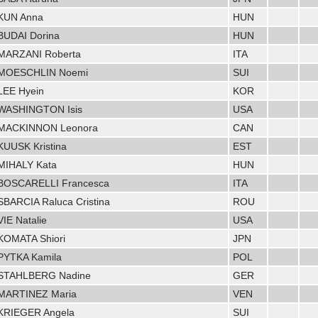
KUN Anna
HUN
BUDAI Dorina
HUN
MARZANI Roberta
ITA
MOESCHLIN Noemi
SUI
LEE Hyein
KOR
WASHINGTON Isis
USA
MACKINNON Leonora
CAN
KUUSK Kristina
EST
MIHALY Kata
HUN
BOSCARELLI Francesca
ITA
SBARCIA Raluca Cristina
ROU
VIE Natalie
USA
KOMATA Shiori
JPN
PYTKA Kamila
POL
STAHLBERG Nadine
GER
MARTINEZ Maria
VEN
KRIEGER Angela
SUI