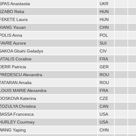
SPAS Anastasiia
UKR
SZABO Reka
HUN
FEKETE Laura
HUN
XIANG Yixuan
CHN
POLIS Anna
POL
FAVRE Aurore
SUI
SAKOA Gbahi Gwladys
CIV
VITALIS Coraline
FRA
DERR Patricia
GER
PREDESCU Alexandra
ROU
TATARAN Amalia
ROU
LOUIS MARIE Alexandra
FRA
DOSKOVA Katerina
CZE
ZOZULYA Christina
CAN
BASSA Francesca
USA
HURLEY Courtney
USA
WANG Yaping
CHN