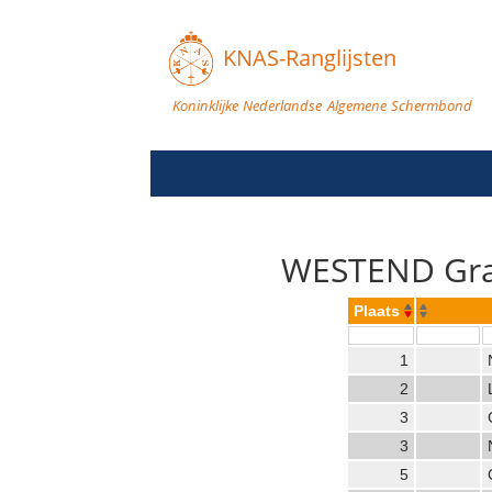
KNAS-Ranglijsten
Koninklijke Nederlandse Algemene Schermbond
WESTEND Gran
Plaats
1
2
3
3
5