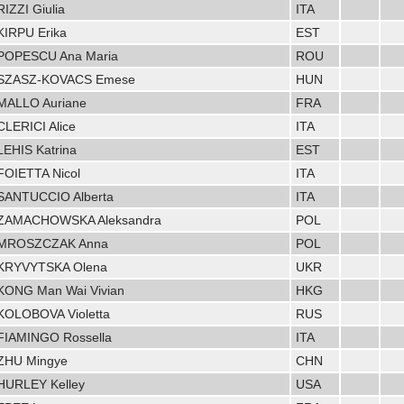
RIZZI Giulia
ITA
KIRPU Erika
EST
POPESCU Ana Maria
ROU
SZASZ-KOVACS Emese
HUN
MALLO Auriane
FRA
CLERICI Alice
ITA
LEHIS Katrina
EST
FOIETTA Nicol
ITA
SANTUCCIO Alberta
ITA
ZAMACHOWSKA Aleksandra
POL
MROSZCZAK Anna
POL
KRYVYTSKA Olena
UKR
KONG Man Wai Vivian
HKG
KOLOBOVA Violetta
RUS
FIAMINGO Rossella
ITA
ZHU Mingye
CHN
HURLEY Kelley
USA