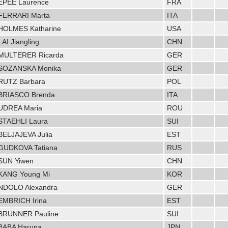
EPEE Laurence
FRA
FERRARI Marta
ITA
HOLMES Katharine
USA
LAI Jiangling
CHN
MULTERER Ricarda
GER
SOZANSKA Monika
GER
RUTZ Barbara
POL
BRIASCO Brenda
ITA
UDREA Maria
ROU
STAEHLI Laura
SUI
BELJAJEVA Julia
EST
GUDKOVA Tatiana
RUS
SUN Yiwen
CHN
KANG Young Mi
KOR
NDOLO Alexandra
GER
EMBRICH Irina
EST
BRUNNER Pauline
SUI
BABA Haruna
JPN