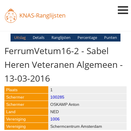
KNAS-Ranglijsten
Login
Uitslag
Details
Ranglijsten
Percentage
Punten
FerrumVetum16-2 - Sabel
Ranglijsten
Uitslagen
Heren Veteranen Algemeen -
Uitleg en Vragen
13-03-2016
1
100285
OSKAMP Anton
NED
1006
Schermcentrum Amsterdam