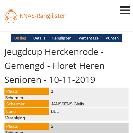
KNAS-Ranglijsten
Login
Uitslag
Details
Ranglijsten
Percentage
Punten
Jeugdcup Herckenrode -
Ranglijsten
Uitslagen
Gemengd - Floret Heren
Uitleg en Vragen
Senioren - 10-11-2019
1
JANSSENS Gielis
BEL
2