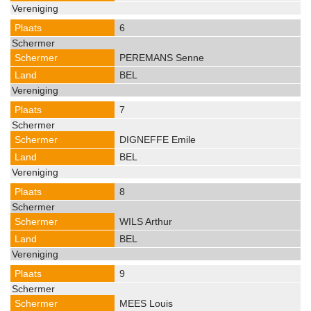
6
PEREMANS Senne
BEL
7
DIGNEFFE Emile
BEL
8
WILS Arthur
BEL
9
MEES Louis