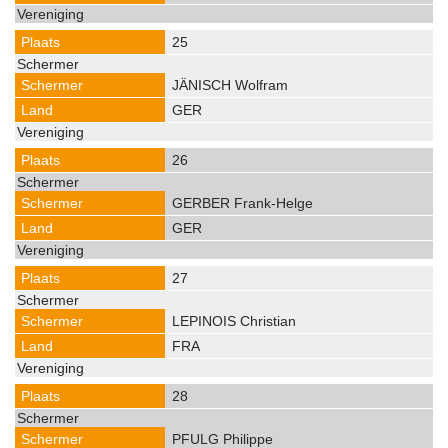
25
JÄNISCH Wolfram
GER
26
GERBER Frank-Helge
GER
27
LEPINOIS Christian
FRA
28
PFULG Philippe