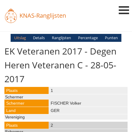
KNAS-Ranglijsten
Login
Uitslag
Details
Ranglijsten
Percentage
Punten
EK Veteranen 2017 - Degen
Ranglijsten
Uitslagen
Heren Veteranen C - 28-05-
Uitleg en Vragen
2017
1
FISCHER Volker
GER
2