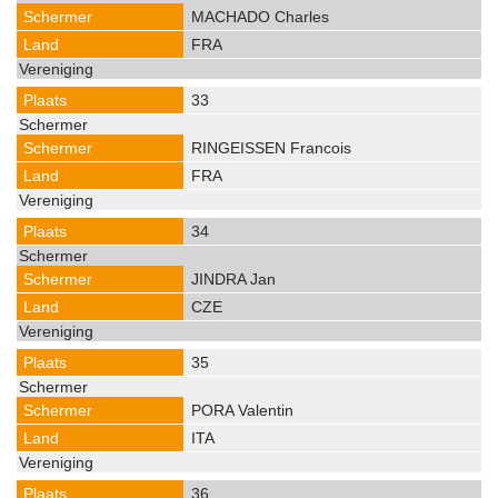
MACHADO Charles
FRA
33
RINGEISSEN Francois
FRA
34
JINDRA Jan
CZE
35
PORA Valentin
ITA
36