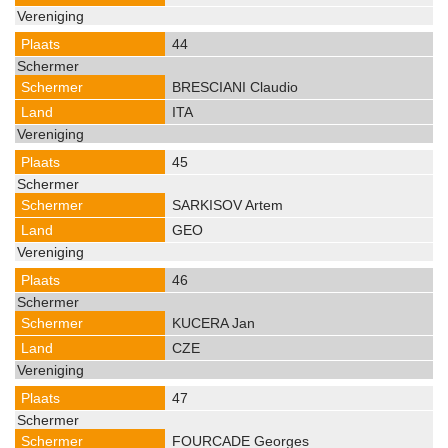
44
BRESCIANI Claudio
ITA
45
SARKISOV Artem
GEO
46
KUCERA Jan
CZE
47
FOURCADE Georges