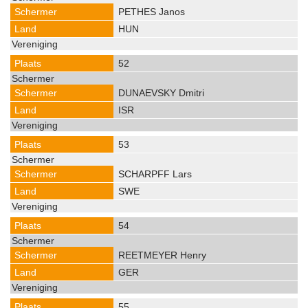
PETHES Janos
HUN
52
DUNAEVSKY Dmitri
ISR
53
SCHARPFF Lars
SWE
54
REETMEYER Henry
GER
55