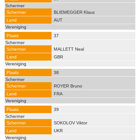
BLIEMEGGER Klaus
AUT
37
MALLETT Neal
GBR
38
ROYER Bruno
FRA
39
SOKOLOV Viktor
UKR