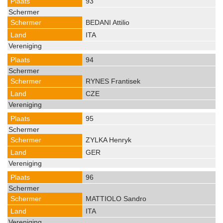
93
BEDANI Attilio
ITA
94
RYNES Frantisek
CZE
95
ZYLKA Henryk
GER
96
MATTIOLO Sandro
ITA