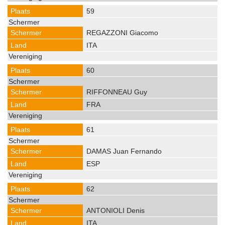
59
REGAZZONI Giacomo
ITA
60
RIFFONNEAU Guy
FRA
61
DAMAS Juan Fernando
ESP
62
ANTONIOLI Denis
ITA