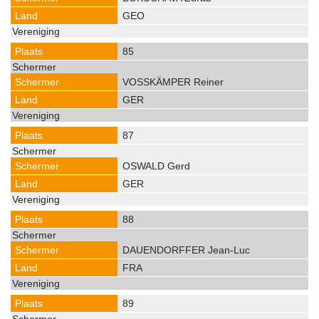
GEO
85
VOSSKÄMPER Reiner
GER
87
OSWALD Gerd
GER
88
DAUENDORFFER Jean-Luc
FRA
89