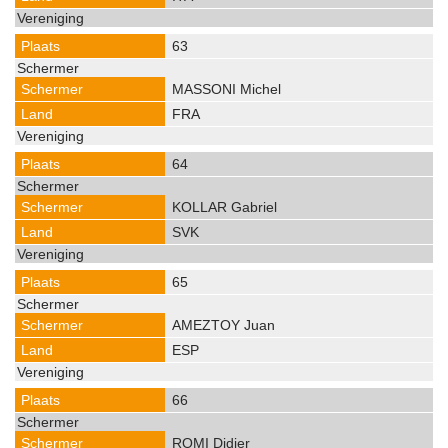
63
MASSONI Michel
FRA
64
KOLLAR Gabriel
SVK
65
AMEZTOY Juan
ESP
66
ROMI Didier