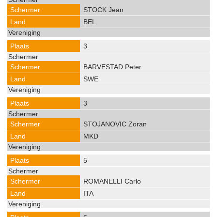
STOCK Jean
BEL
3
BARVESTAD Peter
SWE
3
STOJANOVIC Zoran
MKD
5
ROMANELLI Carlo
ITA