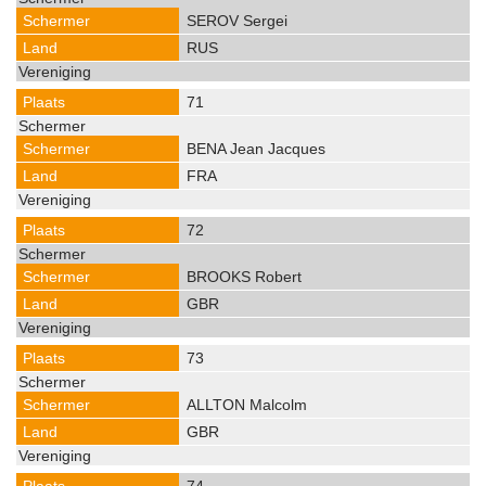
SEROV Sergei
RUS
71
BENA Jean Jacques
FRA
72
BROOKS Robert
GBR
73
ALLTON Malcolm
GBR