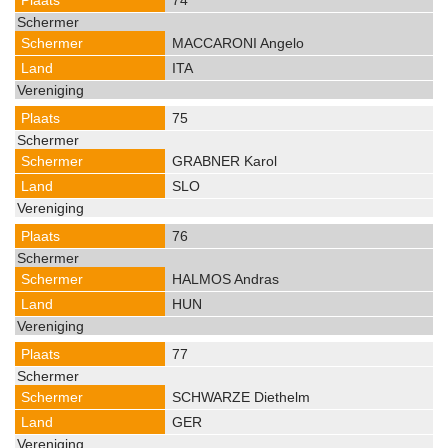
74
MACCARONI Angelo
ITA
75
GRABNER Karol
SLO
76
HALMOS Andras
HUN
77
SCHWARZE Diethelm
GER