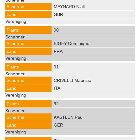
MAYNARD Niall
GBR
90
BIGEY Dominique
FRA
91
CRIVELLI Maurizio
ITA
92
KÄSTLEN Paul
GER