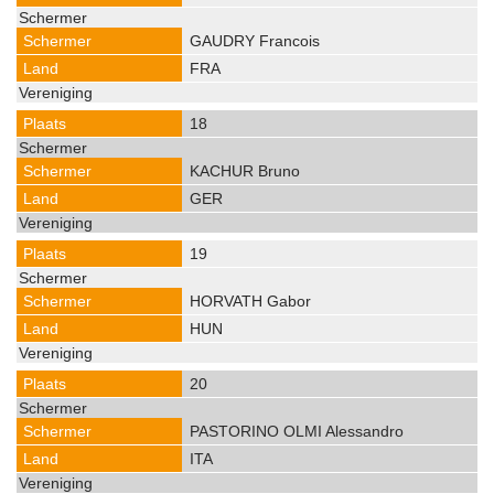
GAUDRY Francois
FRA
18
KACHUR Bruno
GER
19
HORVATH Gabor
HUN
20
PASTORINO OLMI Alessandro
ITA