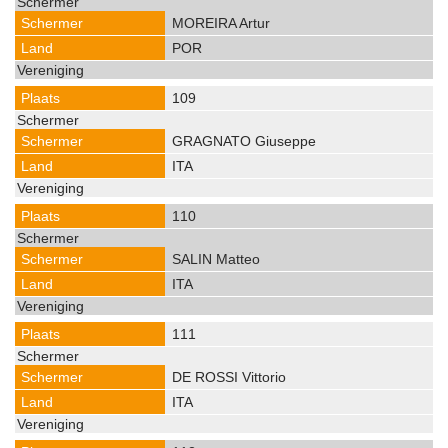
MOREIRA Artur
POR
109
GRAGNATO Giuseppe
ITA
110
SALIN Matteo
ITA
111
DE ROSSI Vittorio
ITA