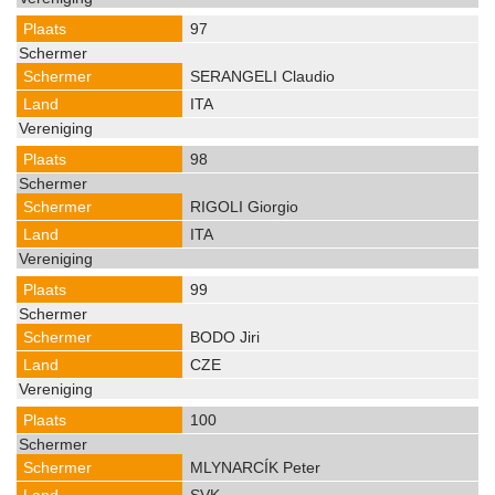
97
SERANGELI Claudio
ITA
98
RIGOLI Giorgio
ITA
99
BODO Jiri
CZE
100
MLYNARCÍK Peter