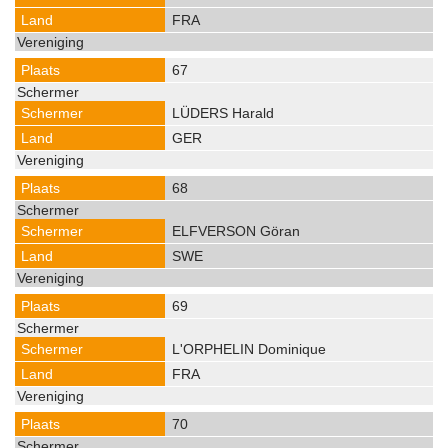
FRA
67
LÜDERS Harald
GER
68
ELFVERSON Göran
SWE
69
L'ORPHELIN Dominique
FRA
70