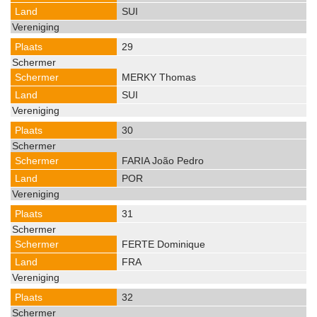
SUI
29
MERKY Thomas
SUI
30
FARIA João Pedro
POR
31
FERTE Dominique
FRA
32