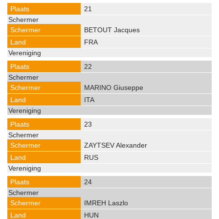
21
BETOUT Jacques
FRA
22
MARINO Giuseppe
ITA
23
ZAYTSEV Alexander
RUS
24
IMREH Laszlo
HUN