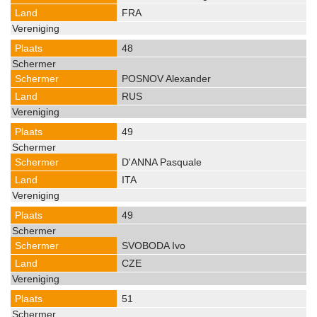
FRA
48
POSNOV Alexander
RUS
49
D'ANNA Pasquale
ITA
49
SVOBODA Ivo
CZE
51