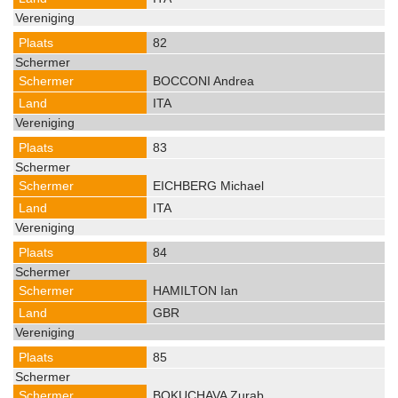
82
BOCCONI Andrea
ITA
83
EICHBERG Michael
ITA
84
HAMILTON Ian
GBR
85
BOKUCHAVA Zurab