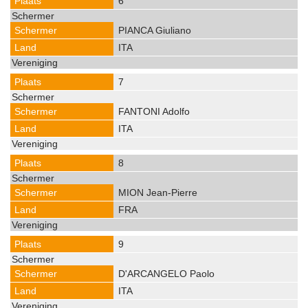
6
PIANCA Giuliano
ITA
7
FANTONI Adolfo
ITA
8
MION Jean-Pierre
FRA
9
D'ARCANGELO Paolo
ITA