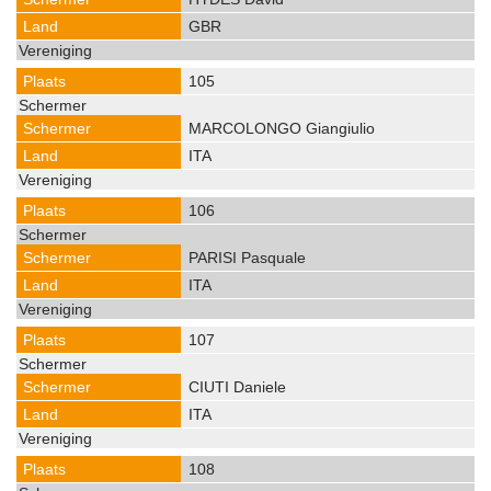
GBR
105
MARCOLONGO Giangiulio
ITA
106
PARISI Pasquale
ITA
107
CIUTI Daniele
ITA
108