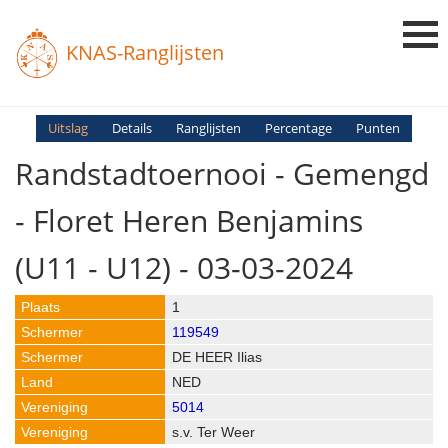
KNAS-Ranglijsten
Login
Uitslag
Details
Ranglijsten
Percentage
Punten
Randstadtoernooi - Gemengd
Ranglijsten
Uitslagen
- Floret Heren Benjamins
Uitleg en Vragen
(U11 - U12) - 03-03-2024
1
119549
DE HEER Ilias
NED
5014
s.v. Ter Weer