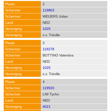
2
119863
WEIJERS Julian
NED
1025
s.v. Tréville
3
119278
BOTTINO Valentina
NED
1025
s.v. Tréville
4
119920
LIM Tycho
NED
4021