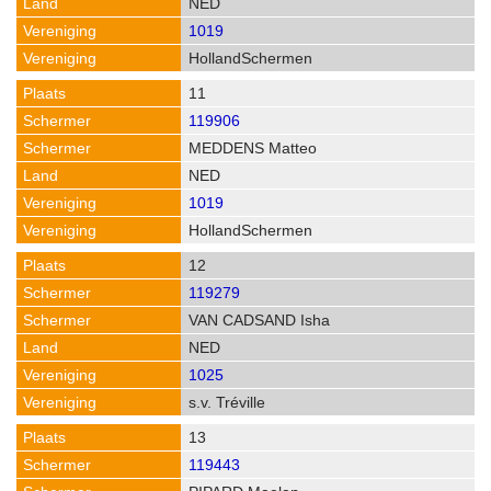
NED
1019
HollandSchermen
11
119906
MEDDENS Matteo
NED
1019
HollandSchermen
12
119279
VAN CADSAND Isha
NED
1025
s.v. Tréville
13
119443