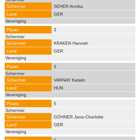
SEHER Annika
GER
3
KRAKEN Hannah
GER
3
VARNAY Katalin
HUN
5
GÖHNER Jana-Charlotte
GER