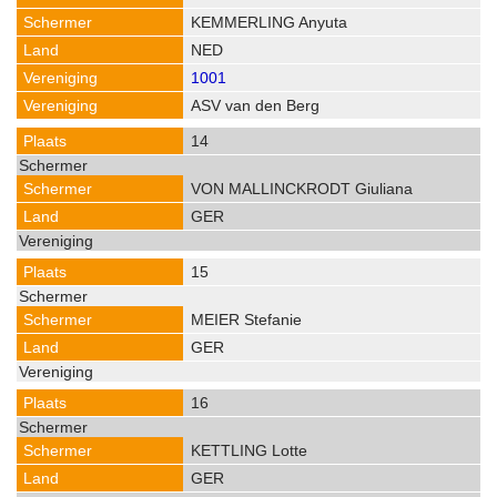
KEMMERLING Anyuta
NED
1001
ASV van den Berg
14
VON MALLINCKRODT Giuliana
GER
15
MEIER Stefanie
GER
16
KETTLING Lotte
GER