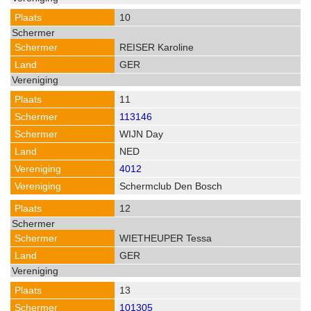
10
REISER Karoline
GER
11
113146
WIJN Day
NED
4012
Schermclub Den Bosch
12
WIETHEUPER Tessa
GER
13
101305