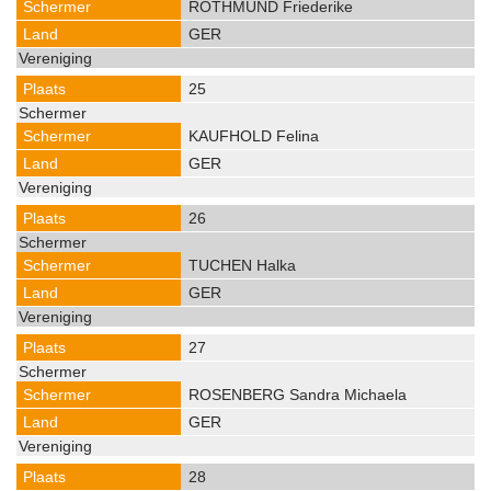
ROTHMUND Friederike
GER
25
KAUFHOLD Felina
GER
26
TUCHEN Halka
GER
27
ROSENBERG Sandra Michaela
GER
28