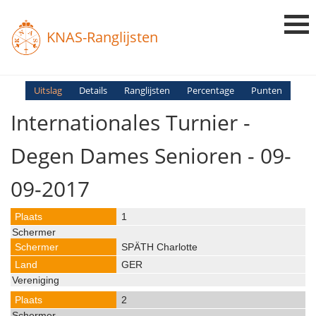
KNAS-Ranglijsten
Login
Uitslag
Details
Ranglijsten
Percentage
Punten
Internationales Turnier -
Ranglijsten
Uitslagen
Degen Dames Senioren - 09-
Uitleg en Vragen
09-2017
1
SPÄTH Charlotte
GER
2