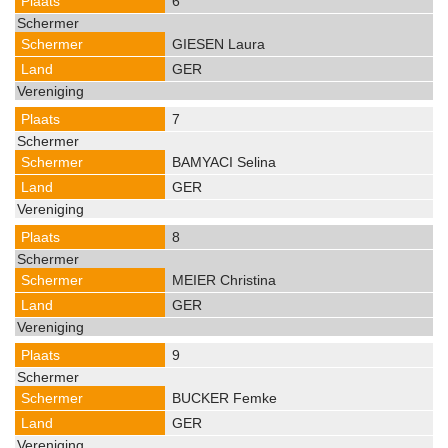
6
GIESEN Laura
GER
7
BAMYACI Selina
GER
8
MEIER Christina
GER
9
BUCKER Femke
GER