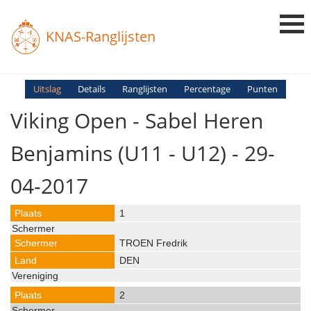
KNAS-Ranglijsten
Login
Uitslag
Details
Ranglijsten
Percentage
Punten
Viking Open - Sabel Heren
Ranglijsten
Uitslagen
Benjamins (U11 - U12) - 29-
Uitleg en Vragen
04-2017
1
TROEN Fredrik
DEN
2