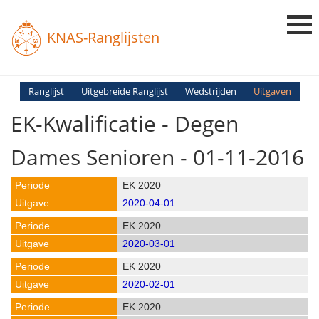
KNAS-Ranglijsten
Login
Ranglijst
Uitgebreide Ranglijst
Wedstrijden
Uitgaven
EK-Kwalificatie - Degen
Ranglijsten
Uitslagen
Dames Senioren - 01-11-2016
Uitleg en Vragen
EK 2020
2020-04-01
EK 2020
2020-03-01
EK 2020
2020-02-01
EK 2020