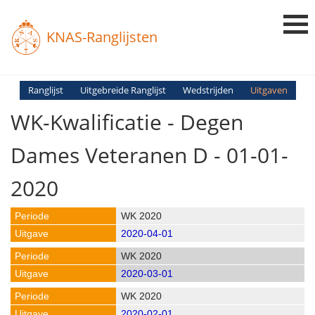
KNAS-Ranglijsten
Login
Ranglijst
Uitgebreide Ranglijst
Wedstrijden
Uitgaven
WK-Kwalificatie - Degen
Ranglijsten
Uitslagen
Dames Veteranen D - 01-01-
Uitleg en Vragen
2020
WK 2020
2020-04-01
WK 2020
2020-03-01
WK 2020
2020-02-01