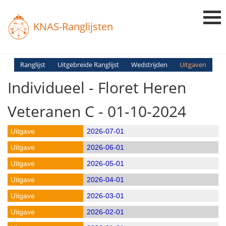
KNAS-Ranglijsten
Login
Ranglijst
Uitgebreide Ranglijst
Wedstrijden
Uitgaven
Individueel - Floret Heren
Ranglijsten
Uitslagen
Veteranen C - 01-10-2024
Uitleg en Vragen
2026-07-01
2026-06-01
2026-05-01
2026-04-01
2026-03-01
2026-02-01