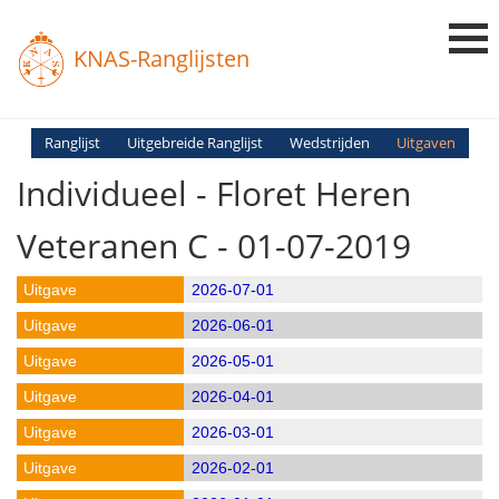
KNAS-Ranglijsten
Login
Ranglijst
Uitgebreide Ranglijst
Wedstrijden
Uitgaven
Individueel - Floret Heren
Ranglijsten
Uitslagen
Veteranen C - 01-07-2019
Uitleg en Vragen
2026-07-01
2026-06-01
2026-05-01
2026-04-01
2026-03-01
2026-02-01