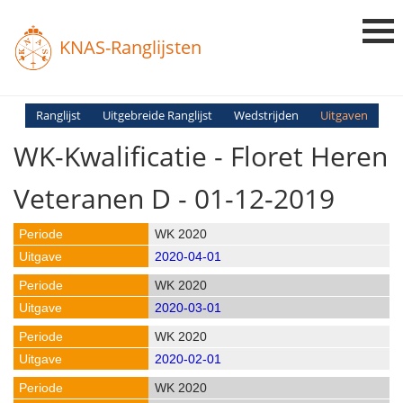
KNAS-Ranglijsten
Login
Ranglijst
Uitgebreide Ranglijst
Wedstrijden
Uitgaven
WK-Kwalificatie - Floret Heren
Ranglijsten
Uitslagen
Veteranen D - 01-12-2019
Uitleg en Vragen
WK 2020
2020-04-01
WK 2020
2020-03-01
WK 2020
2020-02-01
WK 2020