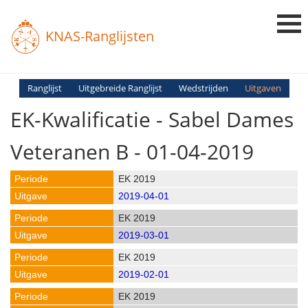
KNAS-Ranglijsten
Login
Ranglijst
Uitgebreide Ranglijst
Wedstrijden
Uitgaven
EK-Kwalificatie - Sabel Dames
Ranglijsten
Uitslagen
Veteranen B - 01-04-2019
Uitleg en Vragen
EK 2019
2019-04-01
EK 2019
2019-03-01
EK 2019
2019-02-01
EK 2019