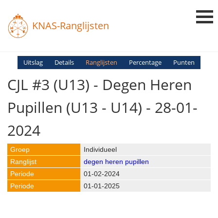
KNAS-Ranglijsten
Login
Uitslag
Details
Ranglijsten
Percentage
Punten
CJL #3 (U13) - Degen Heren
Ranglijsten
Uitslagen
Pupillen (U13 - U14) - 28-01-
Uitleg en Vragen
2024
Individueel
degen heren pupillen
01-02-2024
01-01-2025