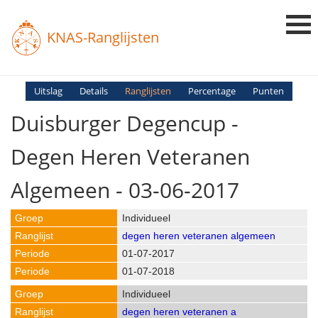
KNAS-Ranglijsten
Login
Uitslag
Details
Ranglijsten
Percentage
Punten
Duisburger Degencup -
Ranglijsten
Uitslagen
Degen Heren Veteranen
Uitleg en Vragen
Algemeen - 03-06-2017
Individueel
degen heren veteranen algemeen
01-07-2017
01-07-2018
Individueel
degen heren veteranen a