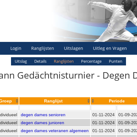
Login
Ranglijsten
Uitslagen
Uitleg en Vragen
Uitslag
Details
Ranglijsten
Percentage
Punten
ann Gedächtnisturnier - Degen 
Groep
Ranglijst
Periode
dividueel
degen dames senioren
01-11-2024
01-09-20
dividueel
degen dames junioren
01-11-2024
01-09-20
dividueel
degen dames veteranen algemeen
01-11-2024
01-09-20