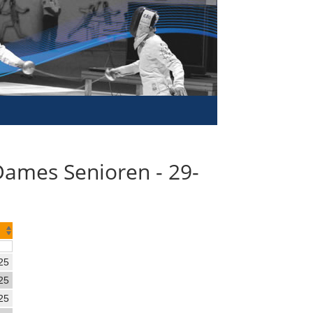
Dames Senioren - 29-
25
25
25