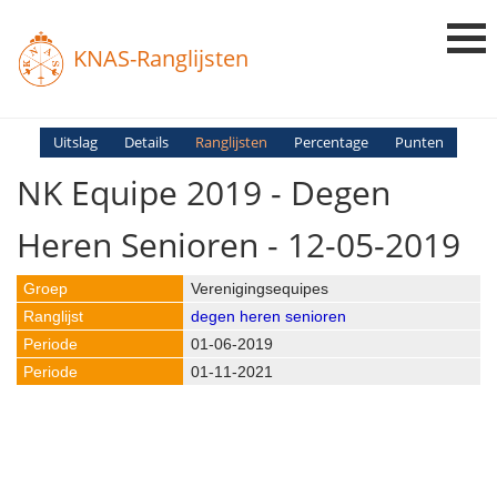
KNAS-Ranglijsten
Login
Uitslag
Details
Ranglijsten
Percentage
Punten
NK Equipe 2019 - Degen
Ranglijsten
Uitslagen
Heren Senioren - 12-05-2019
Uitleg en Vragen
Verenigingsequipes
degen heren senioren
01-06-2019
01-11-2021