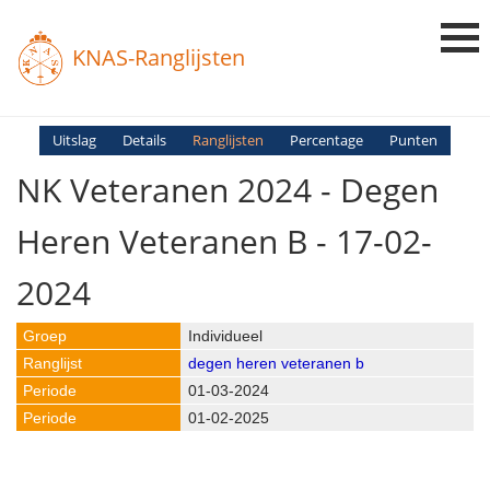
KNAS-Ranglijsten
Login
Uitslag
Details
Ranglijsten
Percentage
Punten
NK Veteranen 2024 - Degen
Ranglijsten
Uitslagen
Heren Veteranen B - 17-02-
Uitleg en Vragen
2024
Individueel
degen heren veteranen b
01-03-2024
01-02-2025