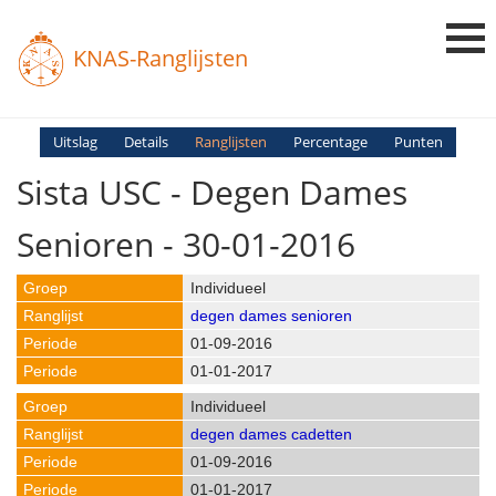
KNAS-Ranglijsten
Login
Uitslag
Details
Ranglijsten
Percentage
Punten
Sista USC - Degen Dames
Ranglijsten
Uitslagen
Senioren - 30-01-2016
Uitleg en Vragen
Individueel
degen dames senioren
01-09-2016
01-01-2017
Individueel
degen dames cadetten
01-09-2016
01-01-2017