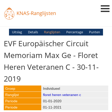
KNAS-Ranglijsten
Login
Uitslag
Details
Ranglijsten
Percentage
Punten
EVF Europäischer Circuit
Ranglijsten
Uitslagen
Memoriam Max Ge - Floret
Uitleg en Vragen
Heren Veteranen C - 30-11-
2019
Individueel
floret heren veteranen c
01-01-2020
01-11-2021