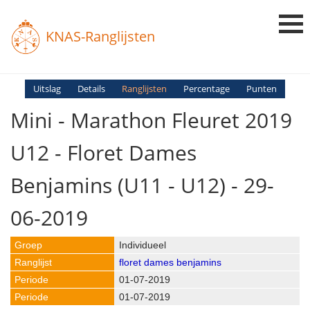
KNAS-Ranglijsten
Login
Uitslag
Details
Ranglijsten
Percentage
Punten
Mini - Marathon Fleuret 2019
Ranglijsten
Uitslagen
U12 - Floret Dames
Uitleg en Vragen
Benjamins (U11 - U12) - 29-
06-2019
Individueel
floret dames benjamins
01-07-2019
01-07-2019